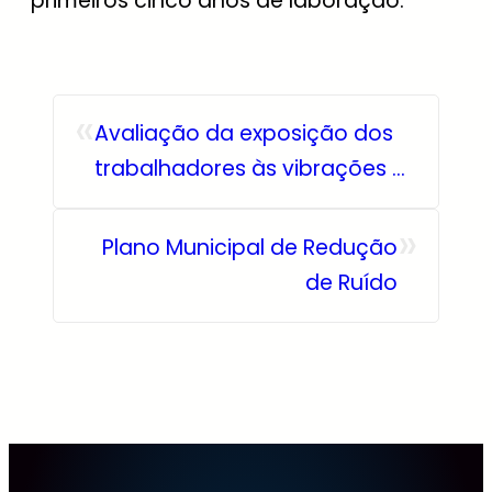
primeiros cinco anos de laboração.
«
Avaliação da exposição dos
trabalhadores às vibrações –
como a informação
»
transmitida ao laboratório de
Plano Municipal de Redução
ensaios pode influenciar o
de Ruído
resultado