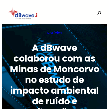
Saltar
Search
para
o
conteúdo
Notícias
A dBwave
colaborou com as
Minas de Moncorvo
no estudo de
impacto ambiental
de ruído e