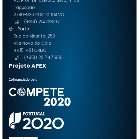
Av. Prof. Dr. Cavaco Silva, nº 33
Taguspark
2780-920 PORTO SALVO
(+351) 214228197
Porto
Rua do Mirante, 258
Vila Nova de Gaia
4415-491 GRIJÓ
(+351) 22 7471950
Projeto APEX