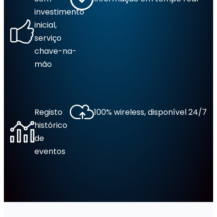
investimento
inicial,
serviço
chave-na-
mão
Registo
100% wireless, disponível 24/7
histórico
de
eventos