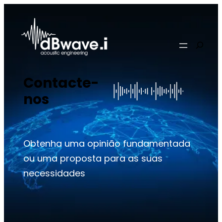
Saltar
para
o
Pesqui
conteúdo
Contacte-
nos
Obtenha uma opinião fundamentada
ou uma proposta para as suas
necessidades