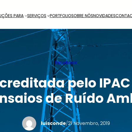
UÇÕES PARA
SERVIÇOS
PORTFOLIO
SOBRE NÓS
NOVIDADES
CONTA
facebook
creditada pelo IPAC
ensaios de Ruído Am
luisconde
/
21 Novembro, 2019