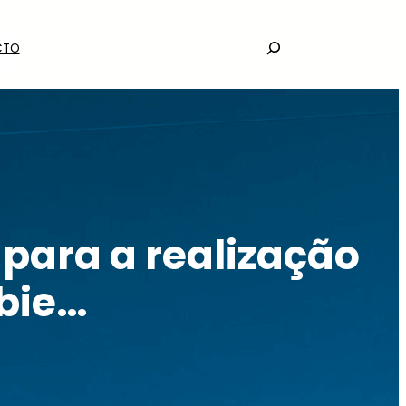
Search
CTO
 para a realização
bie…