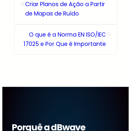
«
Criar Planos de Ação a Partir
de Mapas de Ruído
»
O que é a Norma EN ISO/IEC
17025 e Por Que é Importante
Porquê a dBwave