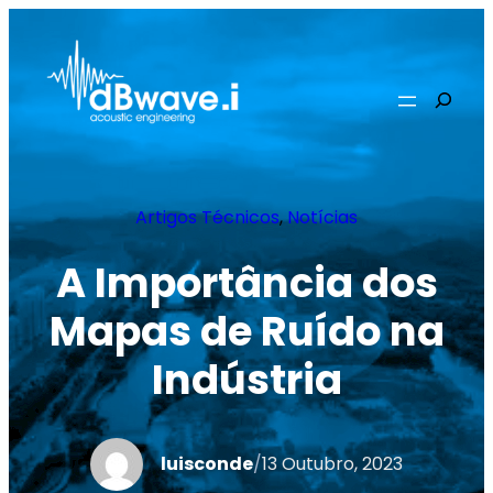
Saltar
para
o
Pesqui
conteúdo
Artigos Técnicos
, 
Notícias
A Importância dos
Mapas de Ruído na
Indústria
luisconde
/
13 Outubro, 2023