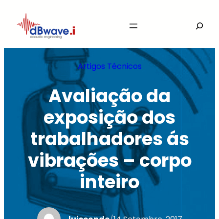
Saltar
Search
para
o
conteúdo
Artigos Técnicos
Avaliação da
exposição dos
trabalhadores ás
vibrações – corpo
inteiro