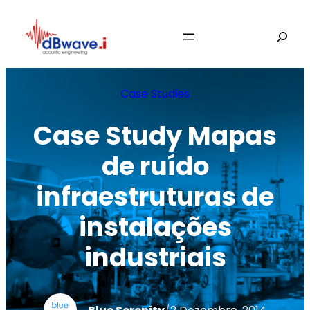
Saltar
Search
para
o
conteúdo
Case Studies
Case Study Mapas
de ruído
infraestruturas de
instalações
industriais