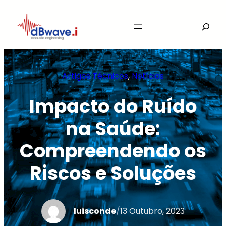
Saltar
Search
para
o
conteúdo
Artigos Técnicos
, 
Notícias
Impacto do Ruído
na Saúde:
Compreendendo os
Riscos e Soluções
luisconde
/
13 Outubro, 2023