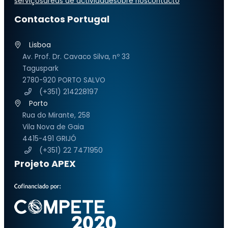
serviços
áreas de actividade
sobre nós
contacto
Contactos Portugal
Lisboa
Av. Prof. Dr. Cavaco Silva, nº 33
Taguspark
2780-920 PORTO SALVO
(+351) 214228197
Porto
Rua do Mirante, 258
Vila Nova de Gaia
4415-491 GRIJÓ
(+351) 22 7471950
Projeto APEX