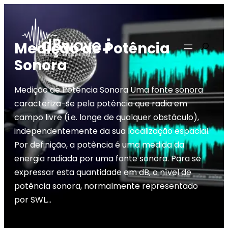
Saltar
para
o
Pesqui
Medição de Potência
conteúdo
Sonora
Medição de Potência Sonora Uma fonte sonora
caracteriza-se pela potência que radia em
campo livre (i.e. longe de qualquer obstáculo),
independentemente da sua localização espacial.
Por definição, a potência é uma medida da
energia radiada por uma fonte sonora. Para se
expressar esta quantidade em dB, o nível de
potência sonora, normalmente representado
por SWL…