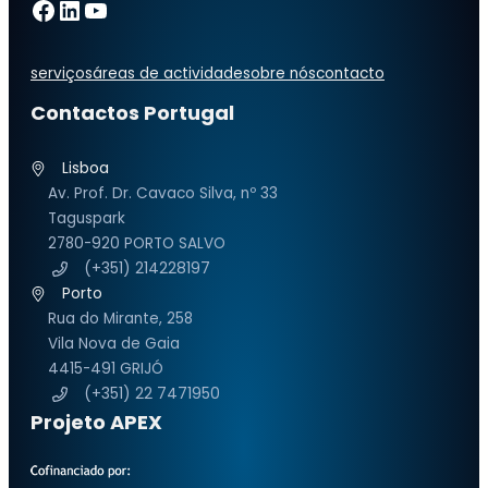
Facebook
LinkedIn
YouTube
serviços
áreas de actividade
sobre nós
contacto
Contactos Portugal
Lisboa
Av. Prof. Dr. Cavaco Silva, nº 33
Taguspark
2780-920 PORTO SALVO
(+351) 214228197
Porto
Rua do Mirante, 258
Vila Nova de Gaia
4415-491 GRIJÓ
(+351) 22 7471950
Projeto APEX