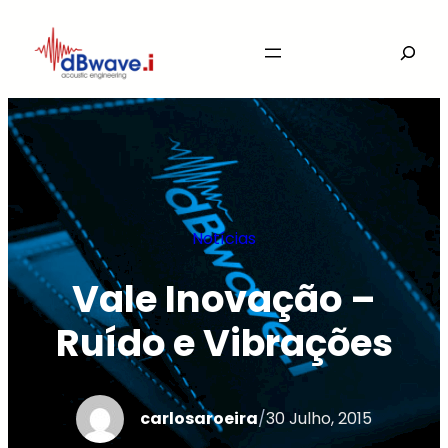
Saltar
Search
para
o
conteúdo
Notícias
Vale Inovação –
Ruído e Vibrações
carlosaroeira
/
30 Julho, 2015