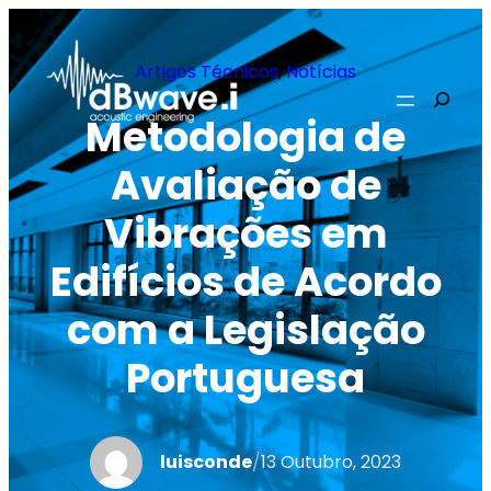
Saltar
para
Artigos Técnicos
, 
Notícias
o
Pesqui
Metodologia de
conteúdo
Avaliação de
Vibrações em
Edifícios de Acordo
com a Legislação
Portuguesa
luisconde
/
13 Outubro, 2023