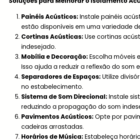
Soluções para Melhorar o Isolamento Acú
Painéis Acústicos:
Instale painéis acús
estão disponíveis em uma variedade de
Cortinas Acústicas:
Use cortinas acúst
indesejado.
Mobília e Decoração:
Escolha móveis 
Isso ajuda a reduzir a reflexão do som 
Separadores de Espaços:
Utilize divi
no estabelecimento.
Sistema de Som Direcional:
Instale si
reduzindo a propagação do som indes
Pavimentos Acústicos:
Opte por pavim
cadeiras arrastadas.
Horários de Música:
Estabeleça horário