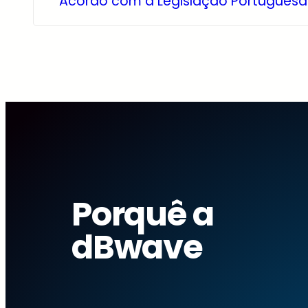
Acordo com a Legislação Portuguesa
Porquê a
dBwave