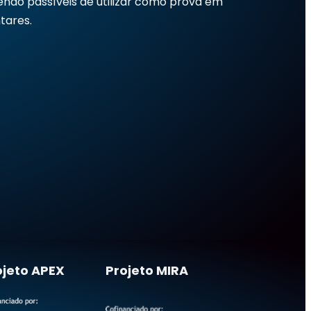
endo passíveis de utilizar como prova em
tares.
ojeto APEX
Projeto MIRA